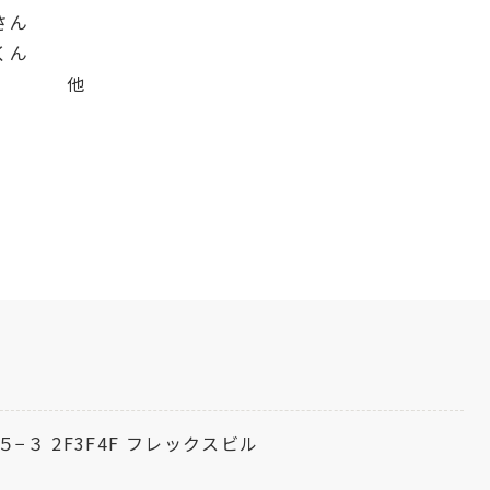
さん
くん
他
−３ 2F3F4F フレックスビル