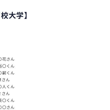
高校大学】
〇花さん
裕〇くん
〇嗣くん
Ⅿさん
〇人くん
Ｒさん
英〇くん
〇〇さん